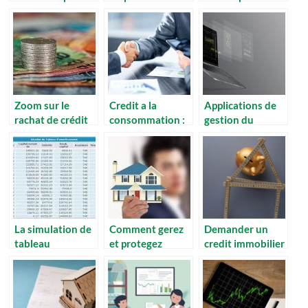
conseils
des partis dans
diminuer vos
un contrat de
échéances
crédit
Zoom sur le
Credit a la
Applications de
rachat de crédit
consommation :
gestion du
avec trésorerie
les points a
budget familial –
savoirs
les meilleures
solutions
La simulation de
Comment gerez
Demander un
tableau
et protegez
credit immobilier
d’amortissement
efficacement sa
: quels sont les
: comment ca se
patrimoine
avantages quand
faire ?
on est
fonctionnaire ?