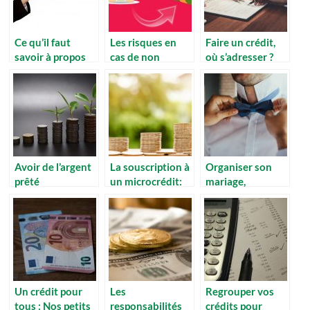
Ce qu’il faut
Les risques en
Faire un crédit,
savoir à propos
cas de non
où s’adresser ?
des prêts
remboursement
d’un crédit à la
consommation
Avoir de l’argent
La souscription à
Organiser son
prêté
un microcrédit:
mariage,
rapidement, c’est
quelle
comment le
possible ?
procédure?
payer ?
Un crédit pour
Les
Regrouper vos
tous : Nos petits
responsabilités
crédits pour