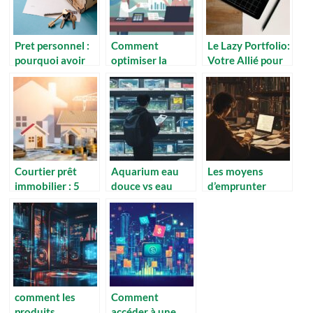
Pret personnel :
Comment
Le Lazy Portfolio:
pourquoi avoir
optimiser la
Votre Allié pour
recours a ce
transmission de
Investir
genre de pret ?
patrimoine grâce
Intelligent… et en
à des stratégies
Mode Zen !
fiscales efficaces
Courtier prêt
Aquarium eau
Les moyens
immobilier : 5
douce vs eau
d’emprunter
raisons de faire
salée : analyse
quand on est
appel à un expert
détaillée des
sans revenus : le
pour votre
coûts
role cle des
financement
d’installation
associations de
reinsertion
financiere
comment les
Comment
produits
accéder à une