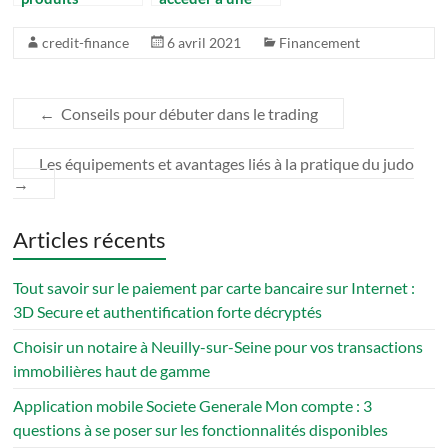
structurés
bankroll financée
peuvent
pour parier sur
credit-finance
6 avril 2021
Financement
optimiser votre
vos sports
gestion de
préférés
patrimoine
←
Conseils pour débuter dans le trading
Les équipements et avantages liés à la pratique du judo
→
Articles récents
Tout savoir sur le paiement par carte bancaire sur Internet :
3D Secure et authentification forte décryptés
Choisir un notaire à Neuilly-sur-Seine pour vos transactions
immobilières haut de gamme
Application mobile Societe Generale Mon compte : 3
questions à se poser sur les fonctionnalités disponibles