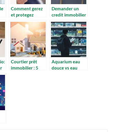
de
Comment gerez
Demander un
et protegez
credit immobilier
nt
efficacement sa
: quels sont les
e
patrimoine
avantages quand
on est
fonctionnaire ?
io:
Courtier prêt
Aquarium eau
ur
immobilier : 5
douce vs eau
raisons de faire
salée : analyse
 en
appel à un expert
détaillée des
pour votre
coûts
financement
d’installation
cée