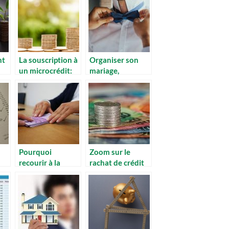
nt
La souscription à
Organiser son
un microcrédit:
mariage,
est
quelle
comment le
procédure?
payer ?
Pourquoi
Zoom sur le
recourir à la
rachat de crédit
restructuration
avec trésorerie
de crédit ?