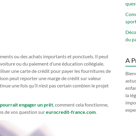
quest
Comm
sport
Déco
du pa
ements ou des achats importants et ponctuels. Il peut
A P
 voiture ou du paiement d’une éducation collégiale.
liser une carte de crédit pour payer les fournitures de
Bienv
ison peut reporter une marge de crédit sur valeur
astuc
inue une fois qu’il n’est pas certain combien le projet
enfan
la lé
impor
 pourrait engager un prêt
, comment cela fonctionne,
exper
es de vos question sur
eurocredit-france.com
.