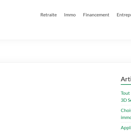
Retraite
Immo
Financement
Entrep
Art
Tout 
3D Se
Chois
immo
Appl