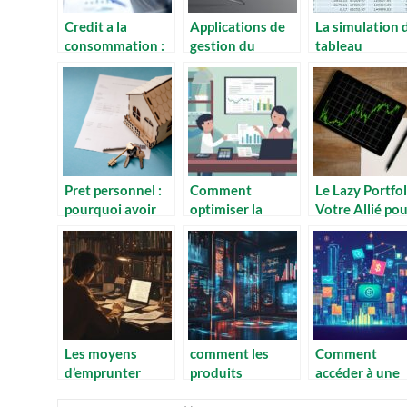
Credit a la
Applications de
La simulation 
consommation :
gestion du
tableau
les points a
budget familial –
d’amortisseme
savoirs
les meilleures
: comment ca s
solutions
faire ?
Pret personnel :
Comment
Le Lazy Portfol
pourquoi avoir
optimiser la
Votre Allié po
recours a ce
transmission de
Investir
genre de pret ?
patrimoine grâce
Intelligent… et
à des stratégies
Mode Zen !
fiscales efficaces
Les moyens
comment les
Comment
d’emprunter
produits
accéder à une
quand on est
structurés
bankroll finan