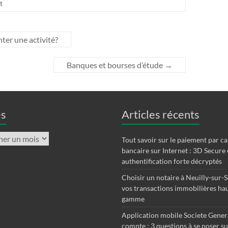
t
er une activité?
Banques et bourses d’étude
→
es
Articles récents
Tout savoir sur le paiement par ca
bancaire sur Internet : 3D Secure 
authentification forte décryptés
Choisir un notaire à Neuilly-sur-
vos transactions immobilières ha
gamme
Application mobile Societe Gene
compte : 3 questions à se poser su