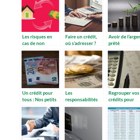
Les risques en
Faire un crédit,
Avoir de l’arge
cas de non
où s’adresser ?
prêté
remboursement
rapidement, c’
d’un crédit à la
possible ?
consommation
Un crédit pour
Les
Regrouper vos
tous : Nos petits
responsabilités
crédits pour
conseils
des partis dans
diminuer vos
un contrat de
échéances
crédit