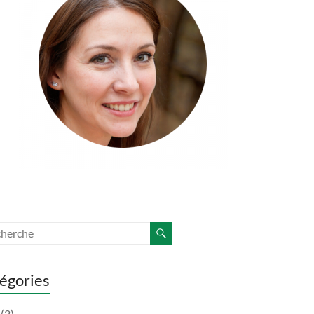
égories
(2)