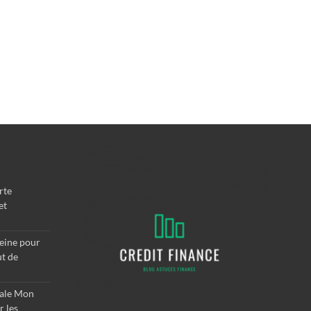
rte
et
Seine pour
ut de
rale Mon
r les