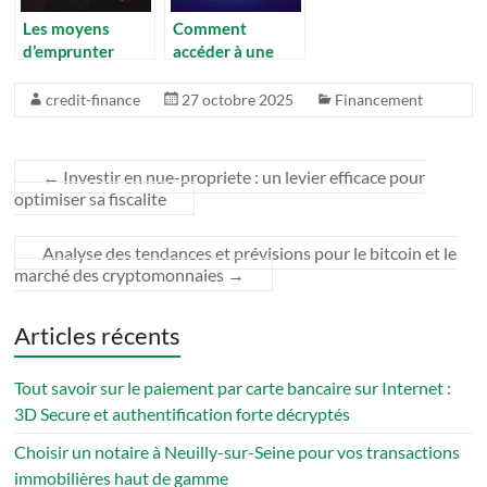
Les moyens
Comment
d’emprunter
accéder à une
quand on est
bankroll financée
sans revenus : le
pour parier sur
credit-finance
27 octobre 2025
Financement
role cle des
vos sports
associations de
préférés
reinsertion
←
Investir en nue-propriete : un levier efficace pour
financiere
optimiser sa fiscalite
Analyse des tendances et prévisions pour le bitcoin et le
marché des cryptomonnaies
→
Articles récents
Tout savoir sur le paiement par carte bancaire sur Internet :
3D Secure et authentification forte décryptés
Choisir un notaire à Neuilly-sur-Seine pour vos transactions
immobilières haut de gamme