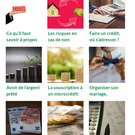
Ce qu’il faut
Les risques en
Faire un crédit,
savoir à propos
cas de non
où s’adresser ?
des prêts
remboursement
d’un crédit à la
consommation
Avoir de l’argent
La souscription à
Organiser son
prêté
un microcrédit:
mariage,
rapidement, c’est
quelle
comment le
possible ?
procédure?
payer ?