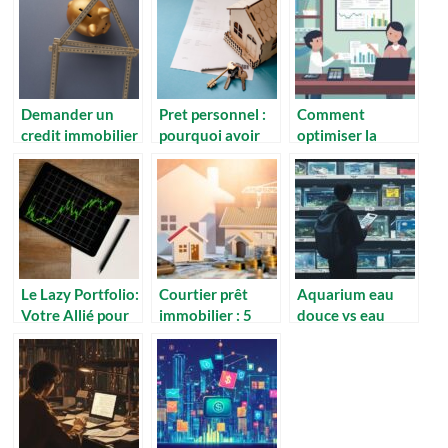
solutions
faire ?
Demander un
Pret personnel :
Comment
credit immobilier
pourquoi avoir
optimiser la
: quels sont les
recours a ce
transmission de
avantages quand
genre de pret ?
patrimoine grâce
on est
à des stratégies
fonctionnaire ?
fiscales efficaces
Le Lazy Portfolio:
Courtier prêt
Aquarium eau
Votre Allié pour
immobilier : 5
douce vs eau
Investir
raisons de faire
salée : analyse
Intelligent… et en
appel à un expert
détaillée des
Mode Zen !
pour votre
coûts
financement
d’installation