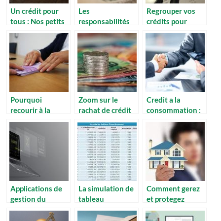
Un crédit pour
Les
Regrouper vos
tous : Nos petits
responsabilités
crédits pour
conseils
des partis dans
diminuer vos
un contrat de
échéances
crédit
Pourquoi
Zoom sur le
Credit a la
recourir à la
rachat de crédit
consommation :
restructuration
avec trésorerie
les points a
de crédit ?
savoirs
Applications de
La simulation de
Comment gerez
gestion du
tableau
et protegez
budget familial –
d’amortissement
efficacement sa
les meilleures
: comment ca se
patrimoine