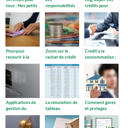
tous : Nos petits
responsabilités
crédits pour
conseils
des partis dans
diminuer vos
un contrat de
échéances
crédit
Pourquoi
Zoom sur le
Credit a la
recourir à la
rachat de crédit
consommation :
restructuration
avec trésorerie
les points a
de crédit ?
savoirs
Applications de
La simulation de
Comment gerez
gestion du
tableau
et protegez
budget familial –
d’amortissement
efficacement sa
les meilleures
: comment ca se
patrimoine
solutions
faire ?