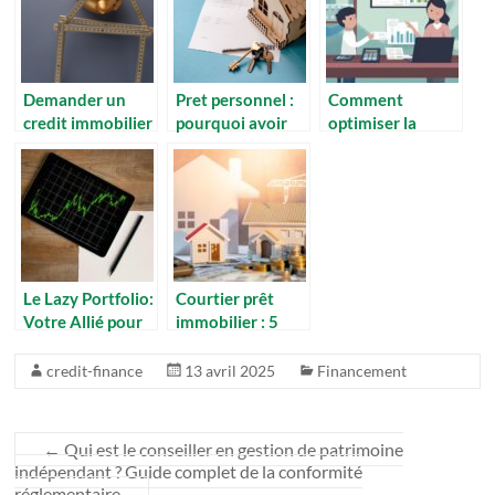
Demander un
Pret personnel :
Comment
credit immobilier
pourquoi avoir
optimiser la
: quels sont les
recours a ce
transmission de
avantages quand
genre de pret ?
patrimoine grâce
on est
à des stratégies
fonctionnaire ?
fiscales efficaces
Le Lazy Portfolio:
Courtier prêt
Votre Allié pour
immobilier : 5
Investir
raisons de faire
Intelligent… et en
appel à un expert
credit-finance
13 avril 2025
Financement
Mode Zen !
pour votre
financement
←
Qui est le conseiller en gestion de patrimoine
indépendant ? Guide complet de la conformité
réglementaire