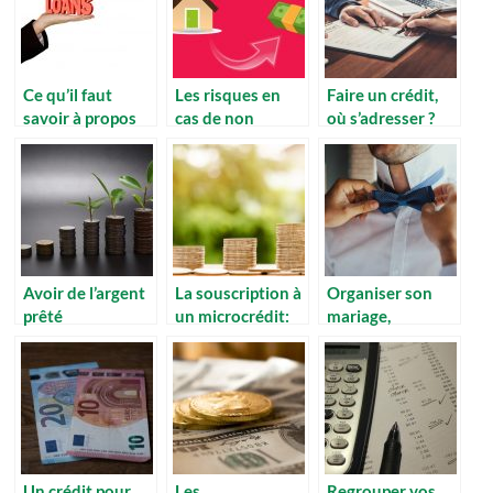
Ce qu’il faut
Les risques en
Faire un crédit,
savoir à propos
cas de non
où s’adresser ?
des prêts
remboursement
d’un crédit à la
consommation
Avoir de l’argent
La souscription à
Organiser son
prêté
un microcrédit:
mariage,
rapidement, c’est
quelle
comment le
possible ?
procédure?
payer ?
Un crédit pour
Les
Regrouper vos