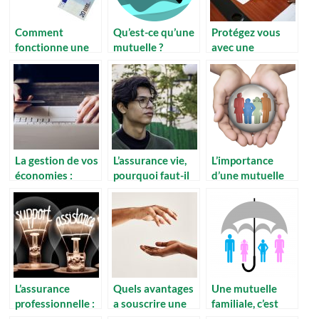
Comment
Qu’est-ce qu’une
Protégez vous
fonctionne une
mutuelle ?
avec une
mutuelle santé
Pourquoi
assurance : Le
en France ?
intéresse t-elle
pourquoi de son
tant ?
importance
La gestion de vos
L’assurance vie,
L’importance
économies :
pourquoi faut-il
d’une mutuelle
comment faire ?
absolument
pour les centres
souscrire ?
équestres
L’assurance
Quels avantages
Une mutuelle
professionnelle :
a souscrire une
familiale, c’est
A combien
mutuelle ?
quoi