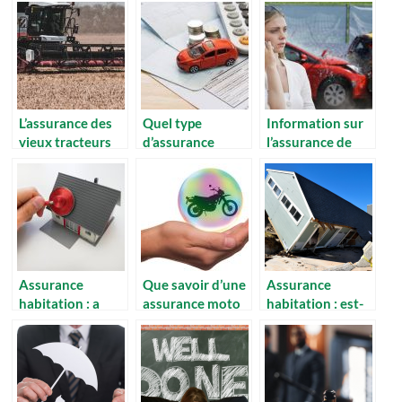
estimez-vous
exactement ?
votre assurance
professionnelle ?
L’assurance des
Quel type
Information sur
vieux tracteurs
d’assurance
l’assurance de
agricoles de
choisir pour sa
tous types de
collection
voiture ?
vehicules.
Assurance
Que savoir d’une
Assurance
habitation : a
assurance moto
habitation : est-
quoi ca sert ?
collection
ce intéressant ou
non ?