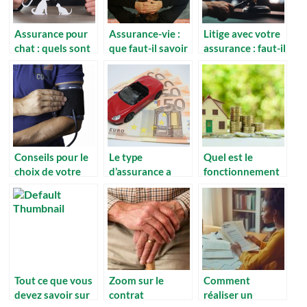
Assurance pour
Assurance-vie :
Litige avec votre
chat : quels sont
que faut-il savoir
assurance : faut-il
les avantages ?
sur le beneficiaire
agir en justice ?
?
Conseils pour le
Le type
Quel est le
choix de votre
d’assurance a
fonctionnement
couverture de
choisir pour sa
de l’assurance
sante.
voiture
habitation
ecoresponsable ?
Tout ce que vous
Zoom sur le
Comment
devez savoir sur
contrat
réaliser un