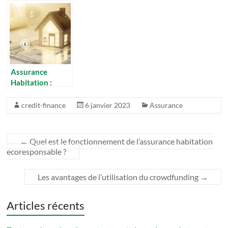
la mutuelle
d’assurance
changement de
senior
son assurance
emprunteur pour
économiser sur
son crédit
immobilier
Assurance
Habitation :
Guide des
couvertures
credit-finance
6 janvier 2023
Assurance
premium et leurs
avantages
exclusifs en 2015
←
Quel est le fonctionnement de l’assurance habitation
ecoresponsable ?
Les avantages de l’utilisation du crowdfunding
→
Articles récents