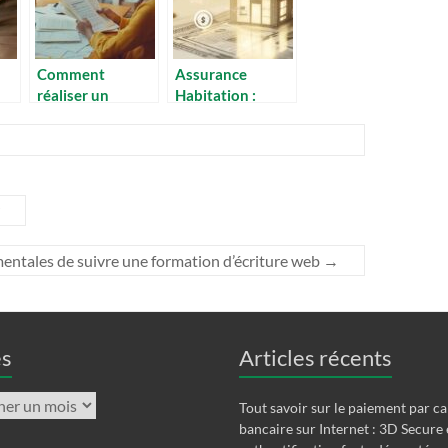
Comment
Assurance
réaliser un
Habitation :
changement de
Guide des
son assurance
couvertures
emprunteur pour
premium et leurs
économiser sur
avantages
son crédit
exclusifs en 2015
immobilier
entales de suivre une formation d’écriture web
→
es
Articles récents
Tout savoir sur le paiement par ca
bancaire sur Internet : 3D Secure 