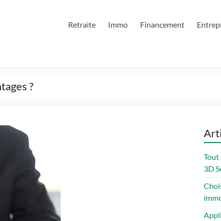
Retraite
Immo
Financement
Entrep
ntages ?
Art
Tout 
3D Se
Chois
immo
Appl