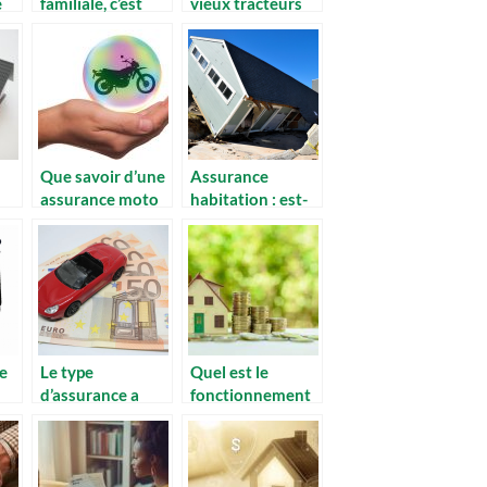
e
familiale, c’est
vieux tracteurs
quoi
agricoles de
exactement ?
collection
Que savoir d’une
Assurance
assurance moto
habitation : est-
collection
ce intéressant ou
non ?
le
Le type
Quel est le
d’assurance a
fonctionnement
choisir pour sa
de l’assurance
voiture
habitation
ecoresponsable ?