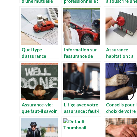
d’une mutuelle
professionnelle :
a souscrire un
pour les centres
A combien
mutuelle ?
équestres
estimez-vous
votre assurance
professionnelle ?
Quel type
Information sur
Assurance
d’assurance
l’assurance de
habitation : a
choisir pour sa
tous types de
quoi ca sert ?
voiture ?
vehicules.
Assurance-vie :
Litige avec votre
Conseils pour 
que faut-il savoir
assurance : faut-il
choix de votre
sur le beneficiaire
agir en justice ?
couverture de
?
sante.