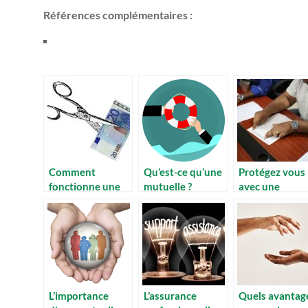
Références complémentaires :
Comment
Qu’est-ce qu’une
Protégez vous
fonctionne une
mutuelle ?
avec une
mutuelle santé
Pourquoi
assurance : Le
en France ?
intéresse t-elle
pourquoi de s
tant ?
importance
L’importance
L’assurance
Quels avantag