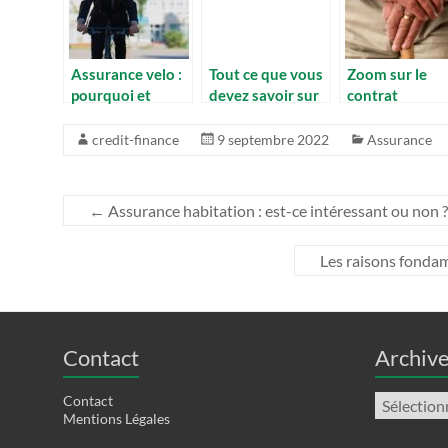
Assurance velo :
Tout ce que vous
Zoom sur le
pourquoi et
devez savoir sur
contrat
comment la
la mutuelle
d’assurance
souscrire ?
senior
credit-finance
9 septembre 2022
Assurance
←
Assurance habitation : est-ce intéressant ou non ?
Les raisons fondam
Contact
Archiv
Archives
Contact
Mentions Légales