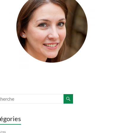
égories
(2)