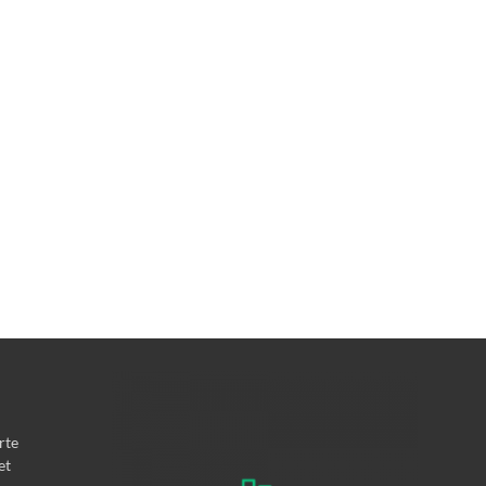
rte
et