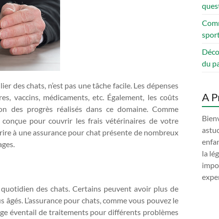
quest
Comm
sport
Déco
du pa
er des chats, n’est pas une tâche facile. Les dépenses
A P
es, vaccins, médicaments, etc. Également, les coûts
son des progrès réalisés dans ce domaine. Comme
Bienv
t conçue pour couvrir les frais vétérinaires de votre
astuc
crire à une assurance pour chat présente de nombreux
enfan
ages.
la lé
impor
exper
 quotidien des chats. Certains peuvent avoir plus de
us âgés. L’assurance pour chats, comme vous pouvez le
large éventail de traitements pour différents problèmes