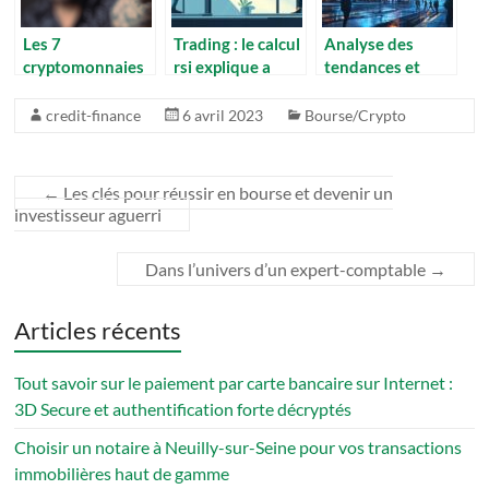
Les 7
Trading : le calcul
Analyse des
cryptomonnaies
rsi explique a
tendances et
a surveiller pour
travers 3
prévisions pour le
un
exemples reels
bitcoin et le
credit-finance
6 avril 2023
Bourse/Crypto
investissement
marché des
en 2023
cryptomonnaies
←
Les clés pour réussir en bourse et devenir un
investisseur aguerri
Dans l’univers d’un expert-comptable
→
Articles récents
Tout savoir sur le paiement par carte bancaire sur Internet :
3D Secure et authentification forte décryptés
Choisir un notaire à Neuilly-sur-Seine pour vos transactions
immobilières haut de gamme