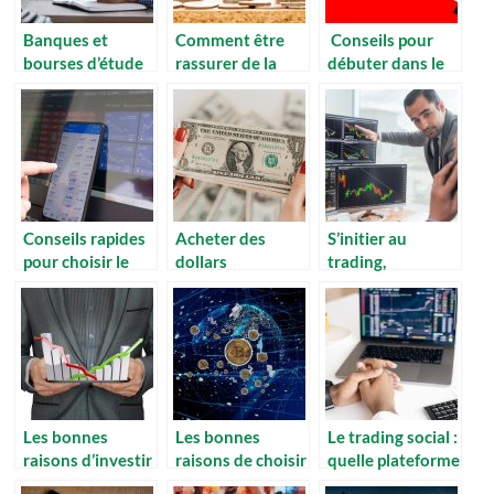
Banques et
Comment être
Conseils pour
bourses d’étude
rassurer de la
débuter dans le
rentabilité d’un
trading
investissement?
Conseils rapides
Acheter des
S’initier au
pour choisir le
dollars
trading,
meilleur courtier
américains,
comment faire ?
en ligne
pourquoi investir
dans le billet vert
?
Les bonnes
Les bonnes
Le trading social :
raisons d’investir
raisons de choisir
quelle plateforme
en Europe
le solana
choisir ?