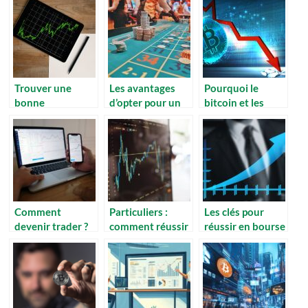
Trouver une
Les avantages
Pourquoi le
bonne
d’opter pour un
bitcoin et les
plateforme fiable
casino en ligne
cryptomonnaies
pour trader des
qui acceptent le
plongent en ce
crypto monnaie :
bitcoin pour le
moment ?
ce qu’il faut
paiement
considerer
Comment
Particuliers :
Les clés pour
devenir trader ?
comment réussir
réussir en bourse
ses placements
et devenir un
boursiers ?
investisseur
aguerri