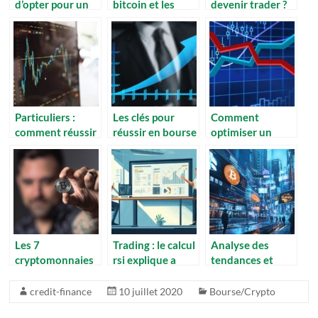
d’opter pour un
bitcoin et les
devenir trader ?
casino en ligne
cryptomonnaies
qui acceptent le
plongent en ce
bitcoin pour le
moment ?
paiement
Particuliers :
Les clés pour
Comment
comment réussir
réussir en bourse
optimiser un
ses placements
et devenir un
portefeuille
boursiers ?
investisseur
financier grâce
aguerri
aux stratégies
des
professionnels de
la bourse
Les 7
Trading : le calcul
Analyse des
cryptomonnaies
rsi explique a
tendances et
a surveiller pour
travers 3
prévisions pour le
un
exemples reels
bitcoin et le
credit-finance
10 juillet 2020
Bourse/Crypto
investissement
marché des