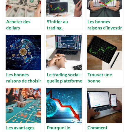
Acheter des
S’initier au
Les bonnes
dollars
trading,
raisons d’investir
américains,
comment faire ?
en Europe
pourquoi investir
dans le billet vert
?
Les bonnes
Le trading social :
Trouver une
raisons de choisir
quelle plateforme
bonne
le solana
choisir ?
plateforme fiable
pour trader des
crypto monnaie :
ce qu’il faut
considerer
Les avantages
Pourquoi le
Comment