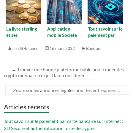
efficace
indépendant ?
d’investissement
Guide complet de
pour les
la conformité
particuliers
réglementaire
La livre sterling
Application
Tout savoir sur le
et ses
mobile Societe
paiement par
caracteristiques :
Generale Mon
carte bancaire
Analyse des
compte : 3
sur Internet : 3D
credit-finance
16 mars 2022
Banque
fluctuations face
questions à se
Secure et
a l’euro en 2024
poser sur les
authentification
fonctionnalités
forte décryptés
←
Trouver une bonne plateforme fiable pour trader des
disponibles
crypto monnaie : ce qu’il faut considerer
Zoom sur les annonces legales pour les entreprises
→
Articles récents
Tout savoir sur le paiement par carte bancaire sur Internet :
3D Secure et authentification forte décryptés