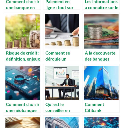
Comment choisir
Paiement en
Les informations
une banque en
ligne : tout sur
a connaitre sur le
ligne ?
3D Secure
Credit Agricole
Sud
Mediterranee
Risque de crédit :
Comment se
A la decouverte
définition, enjeux
déroule un
des banques
et mesures
financement de
mutualistes :
projet auprès
quand la
d’une banque
communaute fait
islamique ?
la force
Comment choisir
Qui est le
Comment
une néobanque
conseiller en
Citibank
avec un
gestion de
révolutionne les
comparateur
patrimoine
services