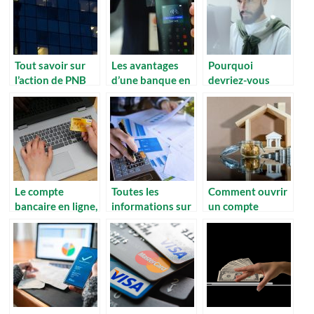
Tout savoir sur
Les avantages
Pourquoi
l’action de PNB
d’une banque en
devriez-vous
Paribas
ligne
ouvrir un compte
bancaire
professionnel
séparé ?
Le compte
Toutes les
Comment ouvrir
bancaire en ligne,
informations sur
un compte
une solution qui
le rachat de
bancaire ?
améliore votre
credit
vie financière